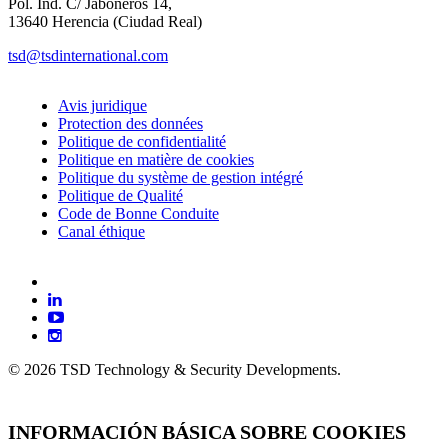
Pol. Ind. C/ Jaboneros 14,
13640 Herencia (Ciudad Real)
tsd@tsdinternational.com
Avis juridique
Protection des données
Politique de confidentialité
Politique en matière de cookies
Politique du système de gestion intégré
Politique de Qualité
Code de Bonne Conduite
Canal éthique
facebook
linkedin
youtube
instagram
© 2026 TSD Technology & Security Developments.
INFORMACIÓN BÁSICA SOBRE COOKIES